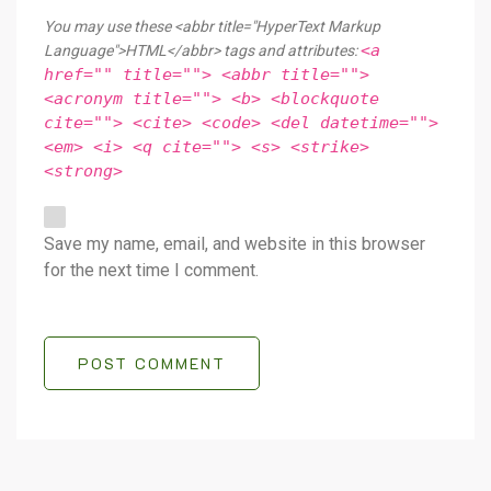
You may use these <abbr title="HyperText Markup
<a
Language">HTML</abbr> tags and attributes:
href="" title=""> <abbr title="">
<acronym title=""> <b> <blockquote
cite=""> <cite> <code> <del datetime="">
<em> <i> <q cite=""> <s> <strike>
<strong>
Save my name, email, and website in this browser
for the next time I comment.
POST COMMENT