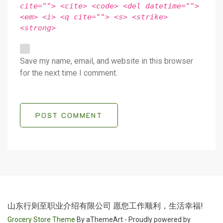
cite=""> <cite> <code> <del datetime="">
<em> <i> <q cite=""> <s> <strike>
<strong>
Save my name, email, and website in this browser
for the next time I comment.
POST COMMENT
山东行则至职业介绍有限公司 愿您工作顺利，生活幸福!
Grocery Store Theme
By aThemeArt - Proudly powered by