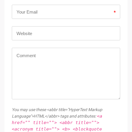
*
You may use these <abbr title="HyperText Markup
<a
Language">HTML</abbr> tags and attributes:
href="" title=""> <abbr title="">
<acronym title=""> <b> <blockquote