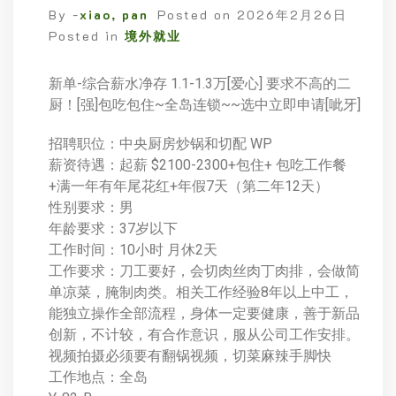
By -
xiao, pan
Posted on
2026年2月26日
Posted in
境外就业
新单-综合薪水净存 1.1-1.3万[爱心] 要求不高的二
厨！[强]包吃包住~全岛连锁~~选中立即申请[呲牙]
招聘职位：中央厨房炒锅和切配 WP
薪资待遇：起薪 $2100-2300+包住+ 包吃工作餐
+满一年有年尾花红+年假7天（第二年12天）
性别要求：男
年龄要求：37岁以下
工作时间：10小时 月休2天
工作要求：刀工要好，会切肉丝肉丁肉排，会做简
单凉菜，腌制肉类。相关工作经验8年以上中工，
能独立操作全部流程，身体一定要健康，善于新品
创新，不计较，有合作意识，服从公司工作安排。
视频拍摄必须要有翻锅视频，切菜麻辣手脚快
工作地点：全岛