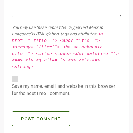
You may use these <abbr title="HyperText Markup
<a
Language">HTML</abbr> tags and attributes:
href="" title=""> <abbr title="">
<acronym title=""> <b> <blockquote
cite=""> <cite> <code> <del datetime="">
<em> <i> <q cite=""> <s> <strike>
<strong>
Save my name, email, and website in this browser
for the next time I comment.
POST COMMENT