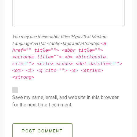
You may use these <abbr title="HyperText Markup
<a
Language">HTML</abbr> tags and attributes:
href="" title=""> <abbr title="">
<acronym title=""> <b> <blockquote
cite=""> <cite> <code> <del datetime="">
<em> <i> <q cite=""> <s> <strike>
<strong>
Save my name, email, and website in this browser
for the next time I comment.
POST COMMENT