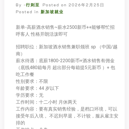
By -
行则至
Posted on
2026年2月25日
Posted in
新加坡就业
新单-高薪酒水销售~薪水2500新币++能够帮忙招
呼客人 性格开朗活泼即可
招聘职位：新加坡酒水销售兼职领班 sp （中国/越
南）
薪水待遇：底薪1800-2200新币+酒水销售有佣金
（底线480箱每月 超出部分每箱提5元新币 ）+ 包
吃工作餐
性别要求：不限
年龄要求：44 岁以下
学历要求：无
工作时间：十二小时 月休两天
工作内容：要有真实销售经验，是档口环境，可以
接受年后入境 。不迟到早退，不计较，服从雇主安
排的