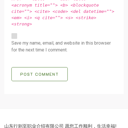
<acronym title=""> <b> <blockquote
cite=""> <cite> <code> <del datetime="">
<em> <i> <q cite=""> <s> <strike>
<strong>
Save my name, email, and website in this browser
for the next time I comment.
POST COMMENT
山东行则至职业介绍有限公司 愿您工作顺利，生活幸福!