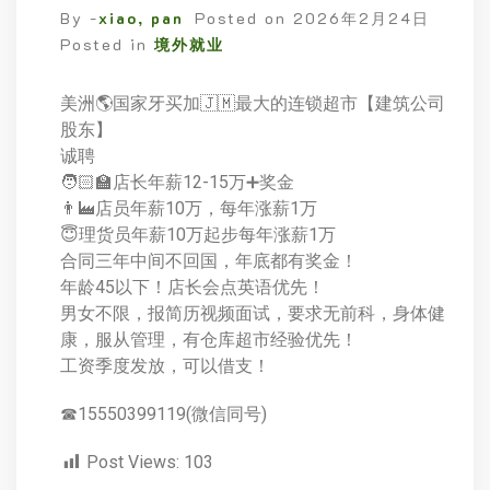
By -
xiao, pan
Posted on
2026年2月24日
Posted in
境外就业
美洲🌎国家牙买加🇯🇲最大的连锁超市【建筑公司
股东】
诚聘
🧑🏻‍🏫店长年薪12-15万➕奖金
👨‍🏭店员年薪10万，每年涨薪1万
😇理货员年薪10万起步每年涨薪1万
合同三年中间不回国，年底都有奖金！
年龄45以下！店长会点英语优先！
男女不限，报简历视频面试，要求无前科，身体健
康，服从管理，有仓库超市经验优先！
工资季度发放，可以借支！
☎15550399119(微信同号)
Post Views:
103