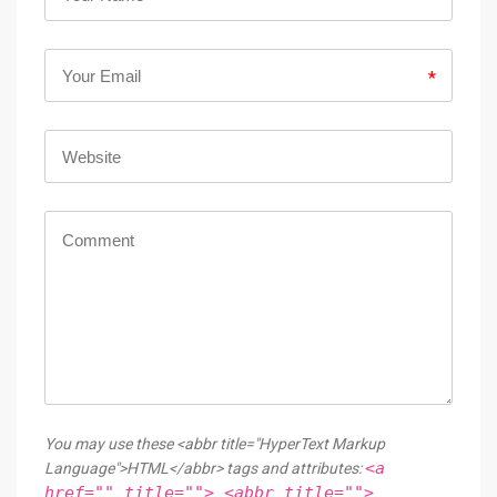
*
You may use these <abbr title="HyperText Markup
<a
Language">HTML</abbr> tags and attributes:
href="" title=""> <abbr title="">