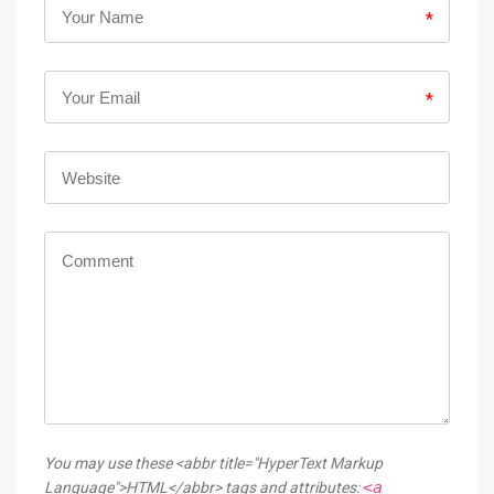
*
*
You may use these <abbr title="HyperText Markup
<a
Language">HTML</abbr> tags and attributes: