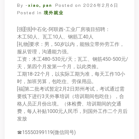
By -
xiao, pan
Posted on
2026年2月6日
Posted in
境外就业
[强][强]中石化-阿联酋-工业厂房项目招聘：
木工50人、瓦工10人、钢筋工40人
[礼物]要求：男，50岁以内，能独立带外劳工作，
服从管理，沟通能力强。
工资：木工480-530元/天；瓦工、钢筋450-500元/
天，第四个月发第一个月，以此类推。
工期18-22个月，以实际工期为准，每天工作10小
时，加班另算，包吃住、劳保用品。
[福]第二批考试暂定2月2日郑州考试，考试通过需
要线下进行3天外事培训（培训期间包吃住），合
格人员正月份出境。（体检费、培训期间的交通
费，每人补贴1000元人民币，到国外工作二个月后
发放
☎15550399119(微信同号)