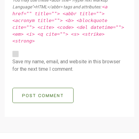
You may use these <abbr title="HyperText Markup
<a
Language">HTML</abbr> tags and attributes:
href="" title=""> <abbr title="">
<acronym title=""> <b> <blockquote
cite=""> <cite> <code> <del datetime="">
<em> <i> <q cite=""> <s> <strike>
<strong>
Save my name, email, and website in this browser
for the next time I comment.
POST COMMENT