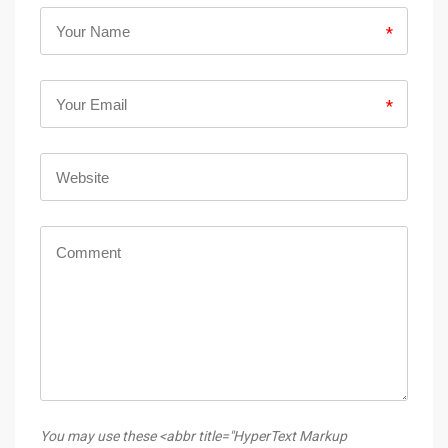
*
*
You may use these <abbr title="HyperText Markup