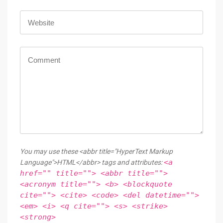
You may use these <abbr title="HyperText Markup
<a
Language">HTML</abbr> tags and attributes:
href="" title=""> <abbr title="">
<acronym title=""> <b> <blockquote
cite=""> <cite> <code> <del datetime="">
<em> <i> <q cite=""> <s> <strike>
<strong>