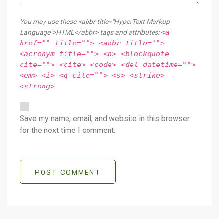
You may use these <abbr title="HyperText Markup
<a
Language">HTML</abbr> tags and attributes:
href="" title=""> <abbr title="">
<acronym title=""> <b> <blockquote
cite=""> <cite> <code> <del datetime="">
<em> <i> <q cite=""> <s> <strike>
<strong>
Save my name, email, and website in this browser
for the next time I comment.
POST COMMENT