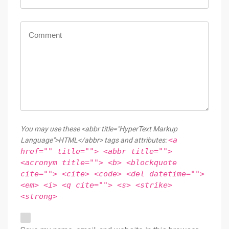
You may use these <abbr title="HyperText Markup
<a
Language">HTML</abbr> tags and attributes:
href="" title=""> <abbr title="">
<acronym title=""> <b> <blockquote
cite=""> <cite> <code> <del datetime="">
<em> <i> <q cite=""> <s> <strike>
<strong>